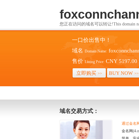
foxconnchan
您正在访问的域名可以转让!This domain name i
一口价出售中！
域名
foxconnchan
Domain Name:
售价
CNY 5197.00
Listing Price:
立即购买
BUY NOW
>>
>>
域名交易方式：
通过金名网(
金名网(4
简单、安