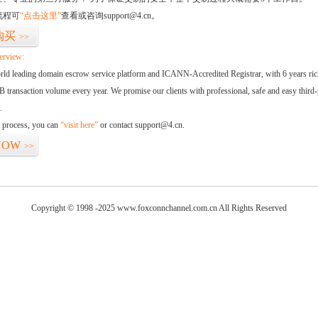
流程可
“点击这里”
查看或咨询support@4.cn。
购买
>>
erview:
orld leading domain escrow service platform and ICANN-Accredited Registrar, with 6 years ri
 transaction volume every year. We promise our clients with professional, safe and easy third-
.
d process, you can
“visit here”
or contact support@4.cn.
NOW
>>
Copyright © 1998 -2025 www.foxconnchannel.com.cn All Rights Reserved