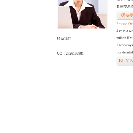
具体交易
我要
Process Ov
4.cn is a w
million RMB
联系我们
5 workdays
For detaile
QQ：2726103981
BUY 